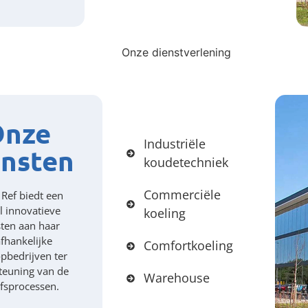
Onze dienstverlening
Onze
Industriële
ensten
koudetechniek
Commerciële
 Ref biedt een
l innovatieve
koeling
ten aan haar
fhankelijke
Comfortkoeling
pbedrijven ter
teuning van de
Warehouse
jfsprocessen.