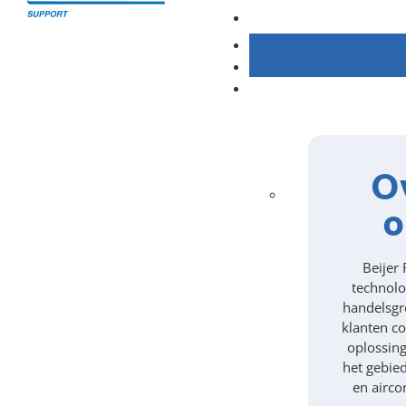
O
o
Beijer 
technolo
handelsgr
klanten c
oplossin
het gebie
en airco