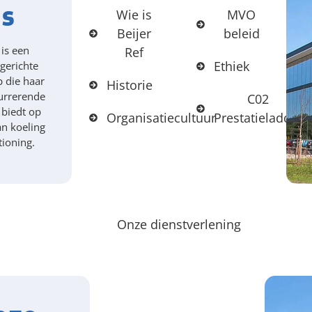
s
Wie is
MVO
Beijer
beleid
 is een
Ref
Ethiek
gerichte
 die haar
Historie
urrerende
C02
 biedt op
Organisatiecultuur
Prestatieladder
an koeling
tioning.
Onze dienstverlening