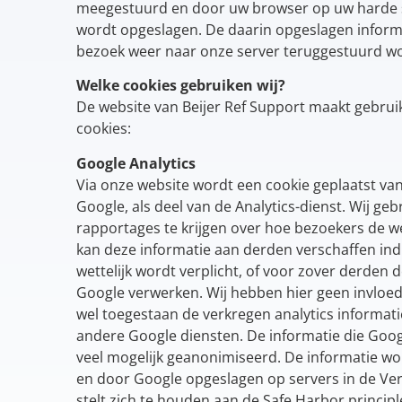
meegestuurd en door uw browser op uw harde s
wordt opgeslagen. De daarin opgeslagen informa
bezoek weer naar onze server teruggestuurd w
Welke cookies gebruiken wij?
De website van Beijer Ref Support maakt gebrui
cookies:
Google Analytics
Via onze website wordt een cookie geplaatst va
Google, als deel van de Analytics-dienst. Wij ge
rapportages te krijgen over hoe bezoekers de w
kan deze informatie aan derden verschaffen ind
wettelijk wordt verplicht, of voor zover derden
Google verwerken. Wij hebben hier geen invloe
wel toegestaan de verkregen analytics informati
andere Google diensten. De informatie die Goo
veel mogelijk geanonimiseerd. De informatie w
en door Google opgeslagen op servers in de Ve
stelt zich te houden aan de Safe Harbor principl