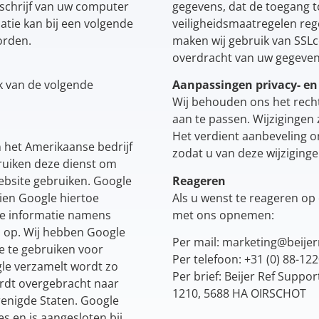
chrijf van uw computer
gegevens, dat de toegang t
tie kan bij een volgende
veiligheidsmaatregelen re
orden.
maken wij gebruik van SSLce
overdracht van uw gegeve
k van de volgende
Aanpassingen privacy- en
Wij behouden ons het recht
aan te passen. Wijzigingen
Het verdient aanbeveling o
n het Amerikaanse bedrijf
zodat u van deze wijziging
bruiken deze dienst om
ebsite gebruiken. Google
Reageren
ien Google hiertoe
Als u wenst te reageren op 
 de informatie namens
met ons opnemen:
d op. Wij hebben Google
Per mail: marketing@beijerr
e te gebruiken voor
Per telefoon: +31 (0) 88-12
gle verzamelt wordt zo
Per brief: Beijer Ref Suppor
ordt overgebracht naar
1210, 5688 HA OIRSCHOT
renigde Staten. Google
es en is aangesloten bij