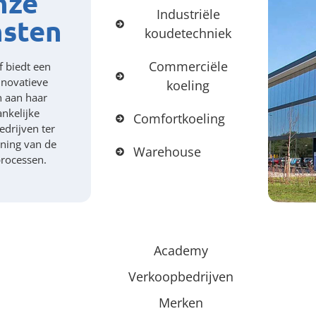
nze
Industriële
nsten
koudetechniek
Commerciële
f biedt een
nnovatieve
koeling
n aan haar
nkelijke
Comfortkoeling
drijven ter
ning van de
Warehouse
processen.
Academy
Verkoopbedrijven
Merken