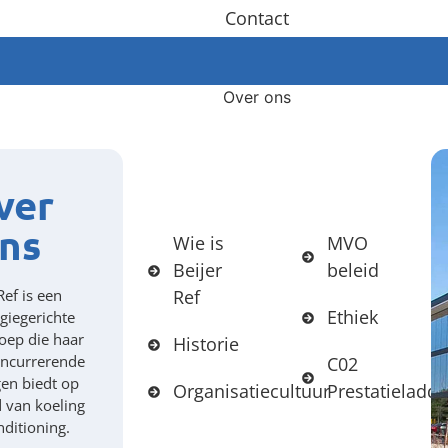
Contact
Over ons
ver
ns
Wie is
MVO
Beijer
beleid
Ref is een
Ref
Ethiek
giegerichte
oep die haar
Historie
oncurrerende
C02
gen biedt op
Organisatiecultuur
Prestatieladde
d van koeling
nditioning.