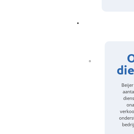
di
Beijer
aanta
diens
ona
verkoo
onders
bedri