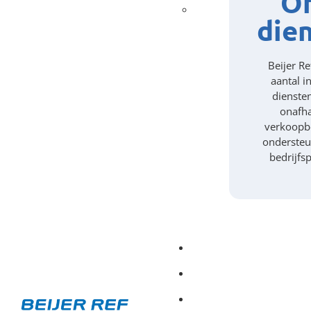
O
die
Beijer Re
aantal i
dienste
onafha
verkoopbe
ondersteu
bedrijfs