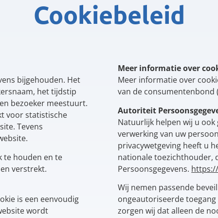
Cookiebeleid
Meer informatie over coo
ens bijgehouden. Het
Meer informatie over cooki
ersnaam, het tijdstip
van de consumentenbond 
een bezoeker meestuurt.
Autoriteit Persoonsgegev
 voor statistische
Natuurlijk helpen wij u ook
site. Tevens
verwerking van uw persoo
website.
privacywetgeving heeft u he
k te houden en te
nationale toezichthouder, d
en verstrekt.
Persoonsgegevens.
https:/
Wij nemen passende beveil
okie is een eenvoudig
ongeautoriseerde toegang 
website wordt
zorgen wij dat alleen de n